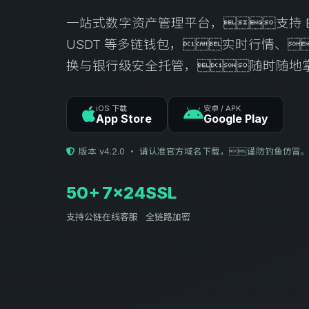
一站式数字资产管理平台，支持 BTC 
USDT 等多链钱包，实时行情、
换与银行级安全托管，随时随地
iOS 下载
安卓 / APK
App Store
Google Play
版本 v4.2.0 ・ 请认准官方域名下载，谨防钓鱼仿冒
50+
7×24
SSL
支持公链
在线客服
全链路加密