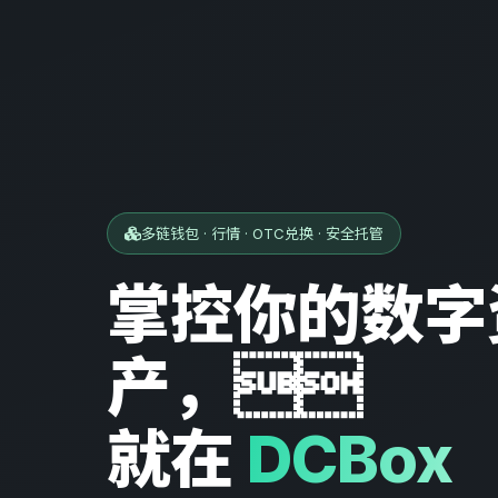
多链钱包 · 行情 · OTC兑换 · 安全托管
掌控你的数字
产，
就在
DCBox