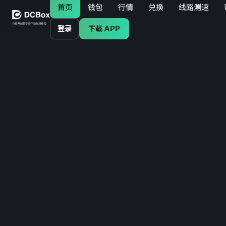
首页
钱包
行情
兑换
线路测速
登录
下载 APP